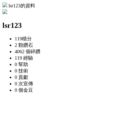
lsr123的資料
lsr123
119
積分
2 顆
鑽石
4062 個
碎鑽
119
經驗
0
幫助
0
技術
0
貢獻
0 次
宣傳
0 個
金豆