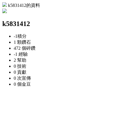
k5831412的資料
k5831412
-1
積分
1 顆
鑽石
472 個
碎鑽
-1
經驗
2
幫助
0
技術
0
貢獻
0 次
宣傳
0 個
金豆