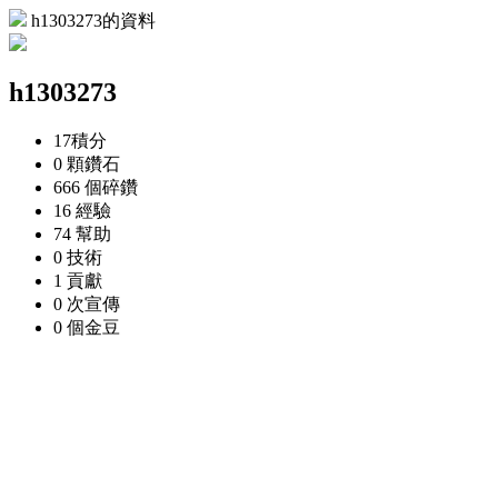
h1303273的資料
h1303273
17
積分
0 顆
鑽石
666 個
碎鑽
16
經驗
74
幫助
0
技術
1
貢獻
0 次
宣傳
0 個
金豆