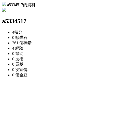
a5334517的資料
a5334517
4
積分
0 顆
鑽石
261 個
碎鑽
4
經驗
0
幫助
0
技術
0
貢獻
0 次
宣傳
0 個
金豆