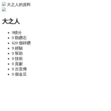
大之人的資料
大之人
9
積分
0 顆
鑽石
620 個
碎鑽
9
經驗
0
幫助
0
技術
0
貢獻
0 次
宣傳
0 個
金豆