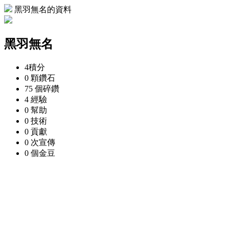
黑羽無名的資料
黑羽無名
4
積分
0 顆
鑽石
75 個
碎鑽
4
經驗
0
幫助
0
技術
0
貢獻
0 次
宣傳
0 個
金豆