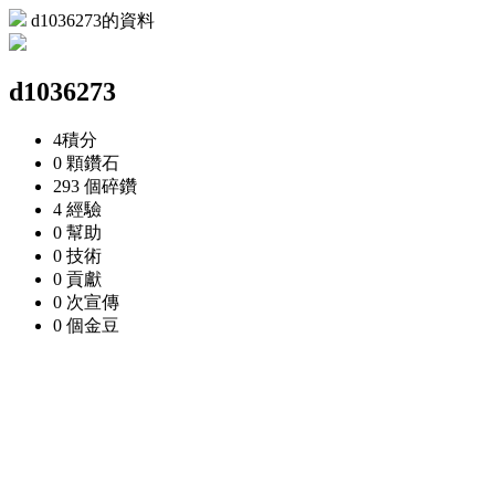
d1036273的資料
d1036273
4
積分
0 顆
鑽石
293 個
碎鑽
4
經驗
0
幫助
0
技術
0
貢獻
0 次
宣傳
0 個
金豆