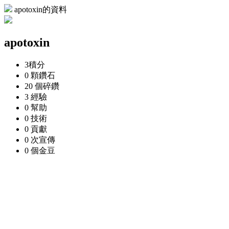
apotoxin的資料
apotoxin
3
積分
0 顆
鑽石
20 個
碎鑽
3
經驗
0
幫助
0
技術
0
貢獻
0 次
宣傳
0 個
金豆