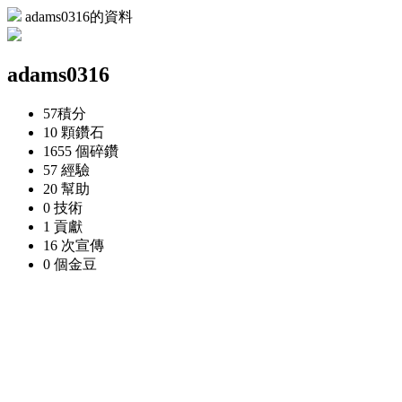
adams0316的資料
adams0316
57
積分
10 顆
鑽石
1655 個
碎鑽
57
經驗
20
幫助
0
技術
1
貢獻
16 次
宣傳
0 個
金豆