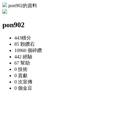
pon902的資料
pon902
443
積分
85 顆
鑽石
10960 個
碎鑽
442
經驗
67
幫助
0
技術
0
貢獻
0 次
宣傳
0 個
金豆