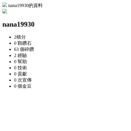
nana19930的資料
nana19930
2
積分
0 顆
鑽石
63 個
碎鑽
2
經驗
0
幫助
0
技術
0
貢獻
0 次
宣傳
0 個
金豆