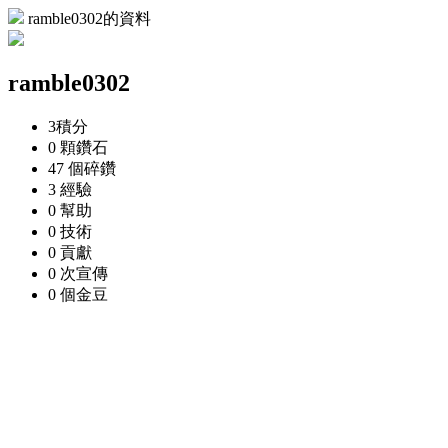
ramble0302的資料
ramble0302
3
積分
0 顆
鑽石
47 個
碎鑽
3
經驗
0
幫助
0
技術
0
貢獻
0 次
宣傳
0 個
金豆