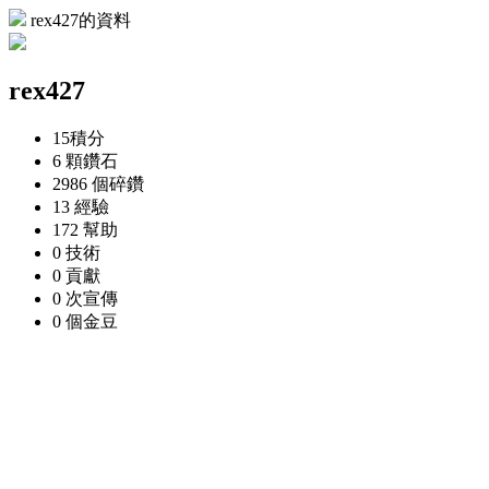
rex427的資料
rex427
15
積分
6 顆
鑽石
2986 個
碎鑽
13
經驗
172
幫助
0
技術
0
貢獻
0 次
宣傳
0 個
金豆