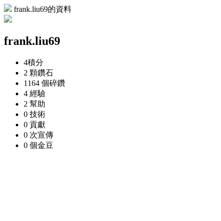
frank.liu69的資料
frank.liu69
4
積分
2 顆
鑽石
1164 個
碎鑽
4
經驗
2
幫助
0
技術
0
貢獻
0 次
宣傳
0 個
金豆