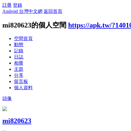
註冊
登錄
Android 台灣中文網
返回首頁
mi820623的個人空間
https://apk.tw/?1401
空間首頁
動態
記錄
日誌
相冊
主題
分享
留言板
個人資料
頭像
mi820623