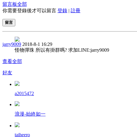
留言板
全部
你需要登錄後才可以留言
登錄
|
註冊
留言
jarry9009
2018-8-1 16:29
怪物彈珠 所以有掛群嗎? 求加LINE:jarry9009
查看全部
好友
a2015472
浪漫-始終如一
taiheero