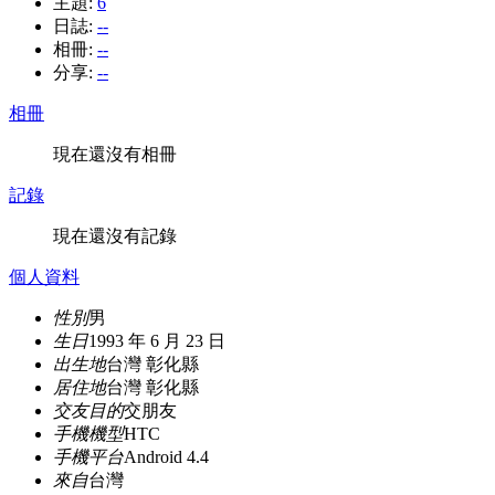
主題:
6
日誌:
--
相冊:
--
分享:
--
相冊
現在還沒有相冊
記錄
現在還沒有記錄
個人資料
性別
男
生日
1993 年 6 月 23 日
出生地
台灣 彰化縣
居住地
台灣 彰化縣
交友目的
交朋友
手機機型
HTC
手機平台
Android 4.4
來自
台灣