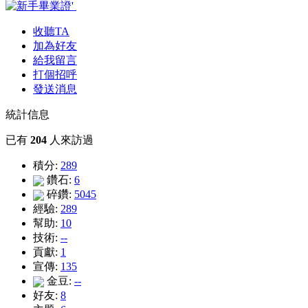
收聽TA
加為好友
給我留言
打個招呼
發送消息
統計信息
已有
204
人來訪過
積分:
289
鑽石:
6
碎鑽:
5045
經驗:
289
幫助:
10
技術:
--
貢獻:
1
宣傳:
135
金豆:
--
好友:
8