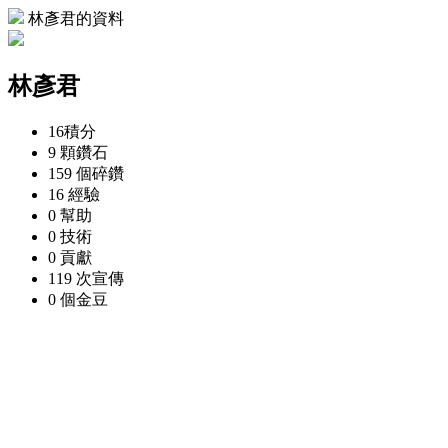
林彥君的資料
林彥君
16
積分
9 顆
鑽石
159 個
碎鑽
16
經驗
0
幫助
0
技術
0
貢獻
119 次
宣傳
0 個
金豆