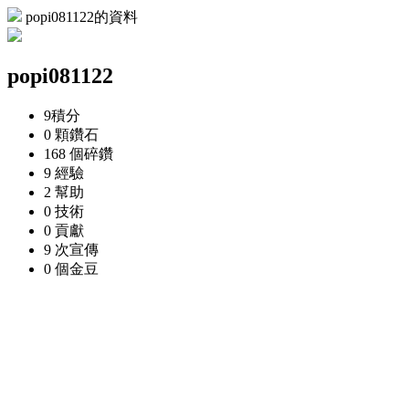
popi081122的資料
popi081122
9
積分
0 顆
鑽石
168 個
碎鑽
9
經驗
2
幫助
0
技術
0
貢獻
9 次
宣傳
0 個
金豆