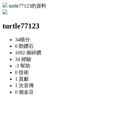
turtle77123的資料
turtle77123
34
積分
0 顆
鑽石
1092 個
碎鑽
34
經驗
-3
幫助
0
技術
1
貢獻
1 次
宣傳
0 個
金豆