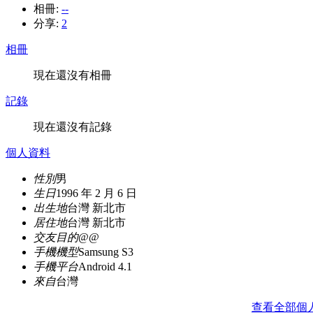
相冊:
--
分享:
2
相冊
現在還沒有相冊
記錄
現在還沒有記錄
個人資料
性別
男
生日
1996 年 2 月 6 日
出生地
台灣 新北市
居住地
台灣 新北市
交友目的
@@
手機機型
Samsung S3
手機平台
Android 4.1
來自
台灣
查看全部個