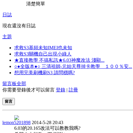
清楚簡單
日誌
現在還沒有日誌
主題
求救S3基頻未知IMEI也未知
求救S3關機自己出現小綠人
★直接教學 不搞私訊★6.03神魔改法 淺顯...
○●全版本●○ 三清祖師-元始天尊掉卡教學 １００％安...
想用完美刷機刷S3 請問穩嗎?
留言板
全部
你需要登錄後才可以留言
登錄
|
註冊
留言
lemon5201898
2014-5-28 20:43
6.03的20.165改法可以教教我嗎?