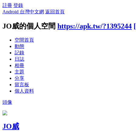
註冊
登錄
Android 台灣中文網
返回首頁
JO威的個人空間
https://apk.tw/?1395244
空間首頁
動態
記錄
日誌
相冊
主題
分享
留言板
個人資料
頭像
JO威