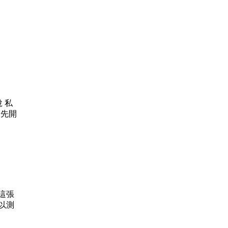
 私
步先開
要這張
以測