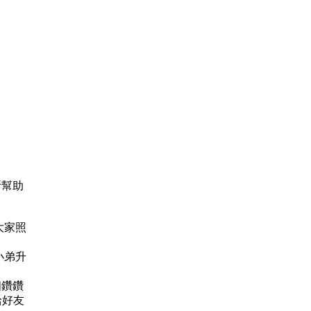
所幫助
感謝大家照
鑽 小弟升
9個鑽鑽
給好友