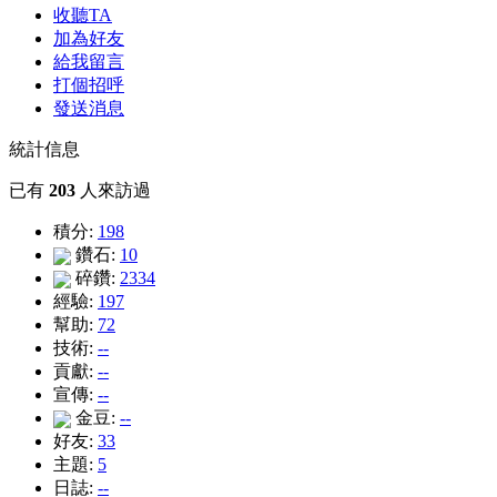
收聽TA
加為好友
給我留言
打個招呼
發送消息
統計信息
已有
203
人來訪過
積分:
198
鑽石:
10
碎鑽:
2334
經驗:
197
幫助:
72
技術:
--
貢獻:
--
宣傳:
--
金豆:
--
好友:
33
主題:
5
日誌:
--