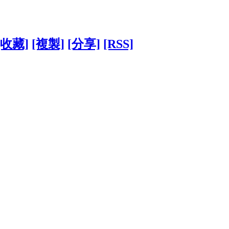
[收藏]
[複製]
[分享]
[RSS]