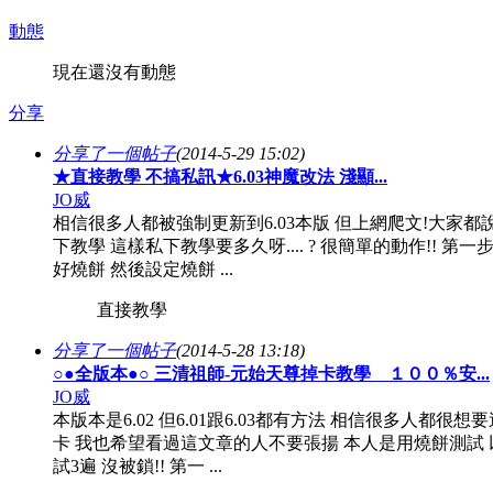
動態
現在還沒有動態
分享
分享了一個帖子
(2014-5-29 15:02)
★直接教學 不搞私訊★6.03神魔改法 淺顯...
JO威
相信很多人都被強制更新到6.03本版 但上網爬文!大家都說
下教學 這樣私下教學要多久呀.... ? 很簡單的動作!! 第一
好燒餅 然後設定燒餅 ...
直接教學
分享了一個帖子
(2014-5-28 13:18)
○●全版本●○ 三清祖師-元始天尊掉卡教學 １００％安...
JO威
本版本是6.02 但6.01跟6.03都有方法 相信很多人都很想
卡 我也希望看過這文章的人不要張揚 本人是用燒餅測試 
試3遍 沒被鎖!! 第一 ...