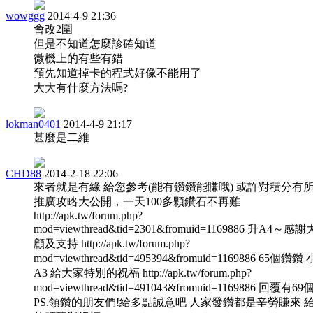
wowggg
2014-4-9 21:36
會改2圍
但是不知道怎麼診確知道
微機上的有些有錯
預先知道掉卡的程式好像不能用了
大大有什麼方法嗎?
lokman0401
2014-4-9 21:17
甚麼是二維
CHD88
2014-2-18 22:06
來者就是有緣 給您參考(能有鑽鑽能賺哦) 或許對積分有
推廣攻略大公開，一天100多顆鑽石不再難
http://apk.tw/forum.php?
mod=viewthread&tid=2301&fromuid=1169886 升A4～
顧及支持 http://apk.tw/forum.php?
mod=viewthread&tid=495394&fromuid=1169886 65個鑽
A3 給大家特別的祝福 http://apk.tw/forum.php?
mod=viewthread&tid=491043&fromuid=1169886 回覆有6
PS.領鑽的朋友們!給多點誠意吧 人家發鑽都是辛勞賺來 