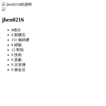
jhen0216的資料
jhen0216
6
積分
0 顆
鑽石
151 個
碎鑽
6
經驗
13
幫助
0
技術
0
貢獻
0 次
宣傳
0 個
金豆