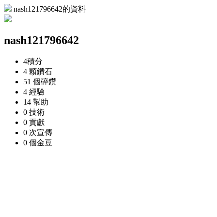
nash121796642的資料
nash121796642
4
積分
4 顆
鑽石
51 個
碎鑽
4
經驗
14
幫助
0
技術
0
貢獻
0 次
宣傳
0 個
金豆