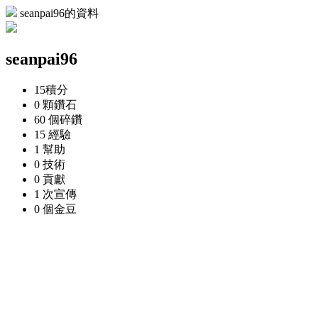
seanpai96的資料
seanpai96
15
積分
0 顆
鑽石
60 個
碎鑽
15
經驗
1
幫助
0
技術
0
貢獻
1 次
宣傳
0 個
金豆