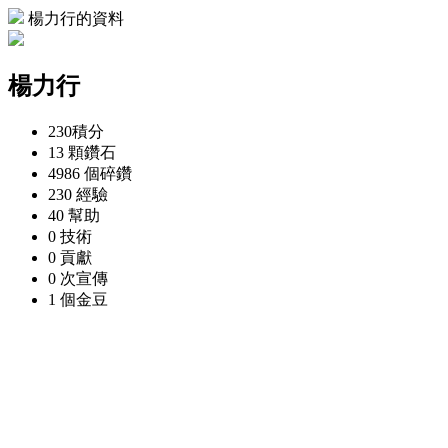
楊力行的資料
楊力行
230
積分
13 顆
鑽石
4986 個
碎鑽
230
經驗
40
幫助
0
技術
0
貢獻
0 次
宣傳
1 個
金豆