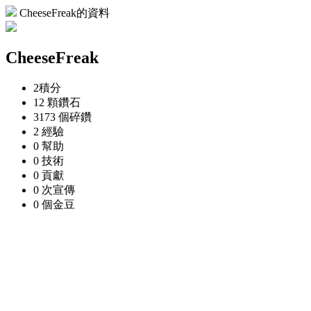
CheeseFreak的資料
CheeseFreak
2
積分
12 顆
鑽石
3173 個
碎鑽
2
經驗
0
幫助
0
技術
0
貢獻
0 次
宣傳
0 個
金豆