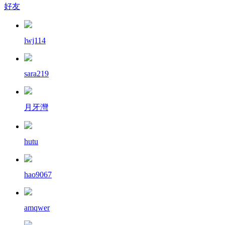
好友
lwj114
sara219
月牙灣
hutu
hao9067
amqwer