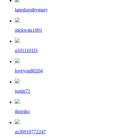
lanedorothymary
stickwitu1001
a101110111
loveyou80204
justin72
ilnoriko
as36910772247