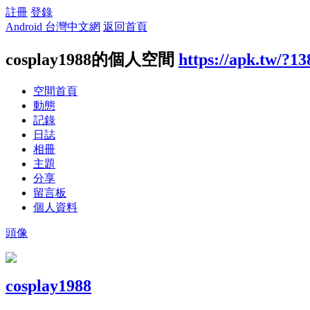
註冊
登錄
Android 台灣中文網
返回首頁
cosplay1988的個人空間
https://apk.tw/?1
空間首頁
動態
記錄
日誌
相冊
主題
分享
留言板
個人資料
頭像
cosplay1988