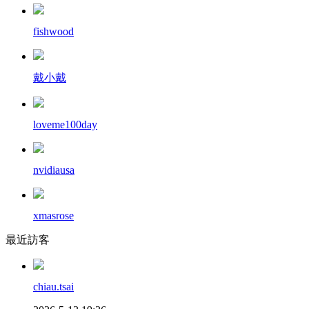
fishwood
戴小戴
loveme100day
nvidiausa
xmasrose
最近訪客
chiau.tsai