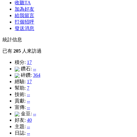
收聽TA
加為好友
給我留言
打個招呼
發送消息
統計信息
已有
205
人來訪過
積分:
17
鑽石:
--
碎鑽:
364
經驗:
17
幫助:
7
技術:
--
貢獻:
--
宣傳:
--
金豆:
--
好友:
40
主題:
--
日誌:
--