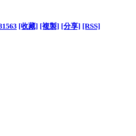
381563
[收藏]
[複製]
[分享]
[RSS]