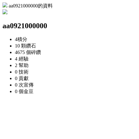
aa0921000000的資料
aa0921000000
4
積分
10 顆
鑽石
4675 個
碎鑽
4
經驗
2
幫助
0
技術
0
貢獻
0 次
宣傳
0 個
金豆