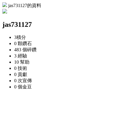
jas731127的資料
jas731127
3
積分
0 顆
鑽石
483 個
碎鑽
3
經驗
10
幫助
0
技術
0
貢獻
0 次
宣傳
0 個
金豆