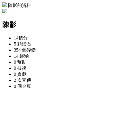
陳影的資料
陳影
14
積分
5 顆
鑽石
354 個
碎鑽
14
經驗
0
幫助
0
技術
0
貢獻
2 次
宣傳
0 個
金豆