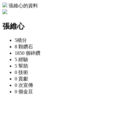
張維心的資料
張維心
5
積分
8 顆
鑽石
1850 個
碎鑽
5
經驗
5
幫助
0
技術
0
貢獻
0 次
宣傳
0 個
金豆