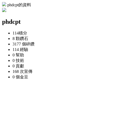
phdcpt的資料
phdcpt
114
積分
8 顆
鑽石
3177 個
碎鑽
114
經驗
0
幫助
0
技術
0
貢獻
168 次
宣傳
0 個
金豆