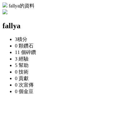
fallya的資料
fallya
3
積分
0 顆
鑽石
11 個
碎鑽
3
經驗
5
幫助
0
技術
0
貢獻
0 次
宣傳
0 個
金豆