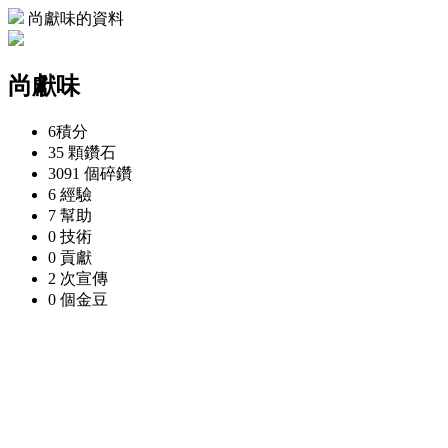
尚獻味的資料
尚獻味
6
積分
35 顆
鑽石
3091 個
碎鑽
6
經驗
7
幫助
0
技術
0
貢獻
2 次
宣傳
0 個
金豆