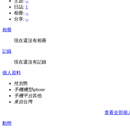
主題:
--
日誌:
1
相冊:
--
分享:
--
相冊
現在還沒有相冊
記錄
現在還沒有記錄
個人資料
性別
男
手機機型
iphone
手機平台
其他
來自
台灣
查看全部個
動態