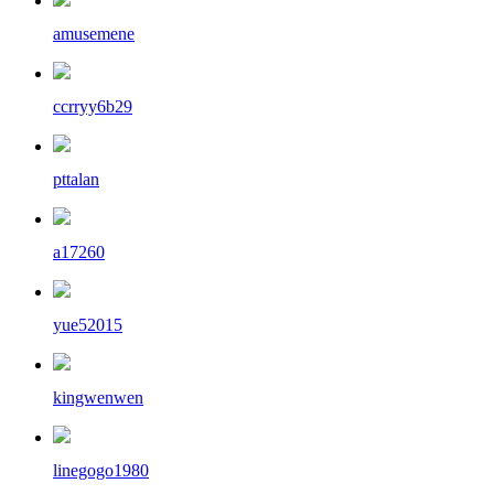
amusemene
ccrryy6b29
pttalan
a17260
yue52015
kingwenwen
linegogo1980