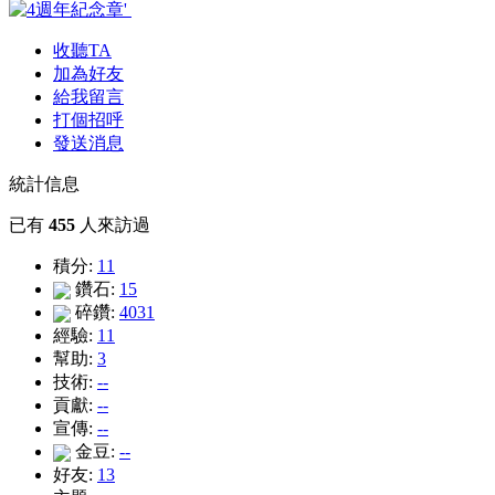
收聽TA
加為好友
給我留言
打個招呼
發送消息
統計信息
已有
455
人來訪過
積分:
11
鑽石:
15
碎鑽:
4031
經驗:
11
幫助:
3
技術:
--
貢獻:
--
宣傳:
--
金豆:
--
好友:
13