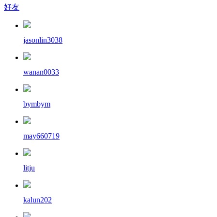
好友
jasonlin3038
wanan0033
bymbym
may660719
litju
kalun202