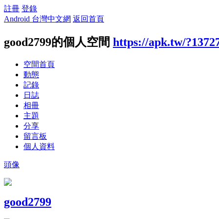
註冊
登錄
Android 台灣中文網
返回首頁
good2799的個人空間
https://apk.tw/?1372
空間首頁
動態
記錄
日誌
相冊
主題
分享
留言板
個人資料
頭像
good2799