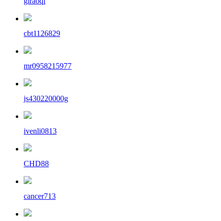
giraoql
cbt1126829
mr0958215977
js430220000g
ivenli0813
CHD88
cancer713