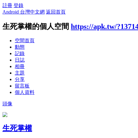
註冊
登錄
Android 台灣中文網
返回首頁
生死掌權的個人空間
https://apk.tw/?1371
空間首頁
動態
記錄
日誌
相冊
主題
分享
留言板
個人資料
頭像
生死掌權