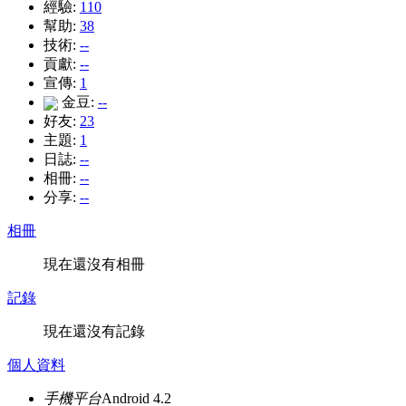
經驗:
110
幫助:
38
技術:
--
貢獻:
--
宣傳:
1
金豆:
--
好友:
23
主題:
1
日誌:
--
相冊:
--
分享:
--
相冊
現在還沒有相冊
記錄
現在還沒有記錄
個人資料
手機平台
Android 4.2