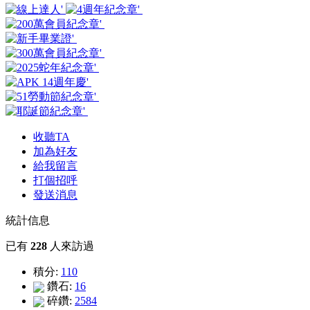
收聽TA
加為好友
給我留言
打個招呼
發送消息
統計信息
已有
228
人來訪過
積分:
110
鑽石:
16
碎鑽:
2584