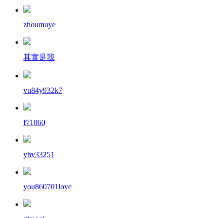
zhoumuye
其實是我
vu84y932k7
f71060
yhv33251
you860701love