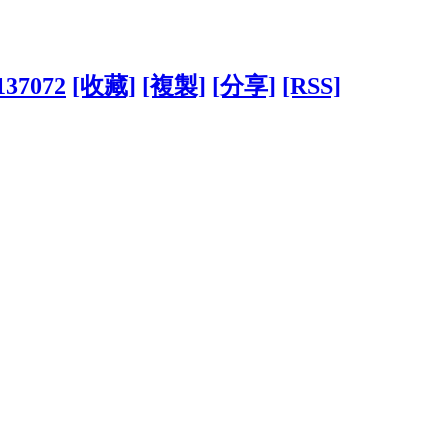
?137072
[收藏]
[複製]
[分享]
[RSS]