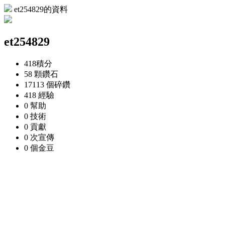
et254829的資料
et254829
418
積分
58 顆
鑽石
17113 個
碎鑽
418
經驗
0
幫助
0
技術
0
貢獻
0 次
宣傳
0 個
金豆