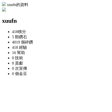
xuufn的資料
xuufn
418
積分
5 顆
鑽石
4019 個
碎鑽
418
經驗
16
幫助
0
技術
0
貢獻
0 次
宣傳
0 個
金豆