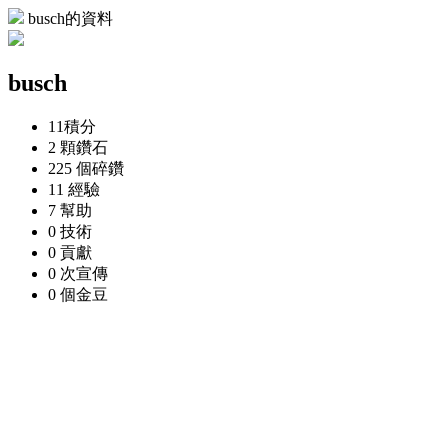
busch的資料
busch
11
積分
2 顆
鑽石
225 個
碎鑽
11
經驗
7
幫助
0
技術
0
貢獻
0 次
宣傳
0 個
金豆