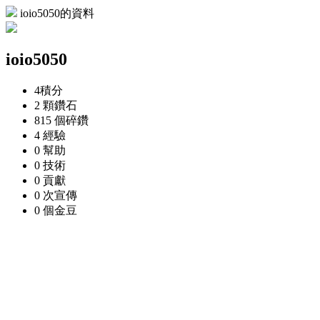
ioio5050的資料
ioio5050
4
積分
2 顆
鑽石
815 個
碎鑽
4
經驗
0
幫助
0
技術
0
貢獻
0 次
宣傳
0 個
金豆