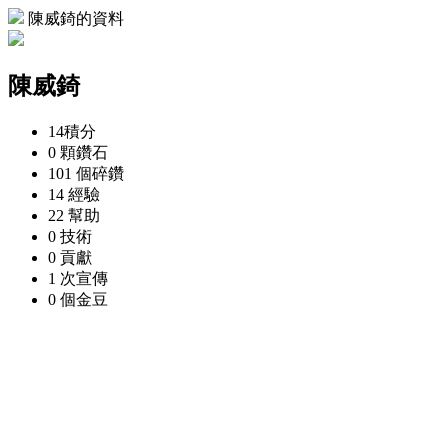
陳威錡的資料
陳威錡
14
積分
0 顆
鑽石
101 個
碎鑽
14
經驗
22
幫助
0
技術
0
貢獻
1 次
宣傳
0 個
金豆