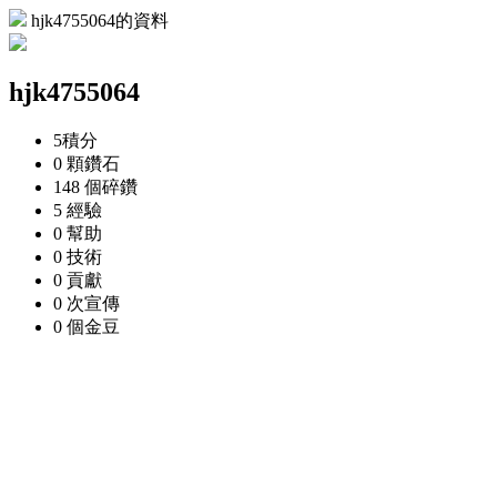
hjk4755064的資料
hjk4755064
5
積分
0 顆
鑽石
148 個
碎鑽
5
經驗
0
幫助
0
技術
0
貢獻
0 次
宣傳
0 個
金豆