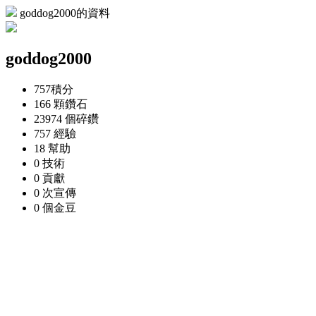
goddog2000的資料
goddog2000
757
積分
166 顆
鑽石
23974 個
碎鑽
757
經驗
18
幫助
0
技術
0
貢獻
0 次
宣傳
0 個
金豆