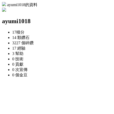
ayumi1018的資料
ayumi1018
17
積分
14 顆
鑽石
3227 個
碎鑽
17
經驗
3
幫助
0
技術
0
貢獻
0 次
宣傳
0 個
金豆