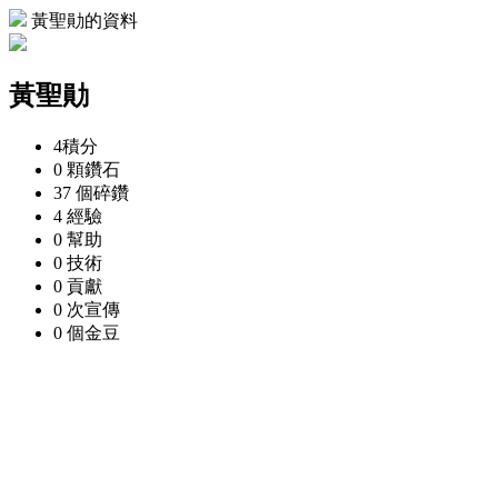
黃聖勛的資料
黃聖勛
4
積分
0 顆
鑽石
37 個
碎鑽
4
經驗
0
幫助
0
技術
0
貢獻
0 次
宣傳
0 個
金豆