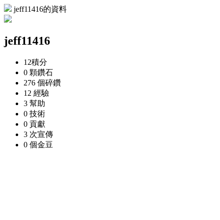
jeff11416的資料
jeff11416
12
積分
0 顆
鑽石
276 個
碎鑽
12
經驗
3
幫助
0
技術
0
貢獻
3 次
宣傳
0 個
金豆