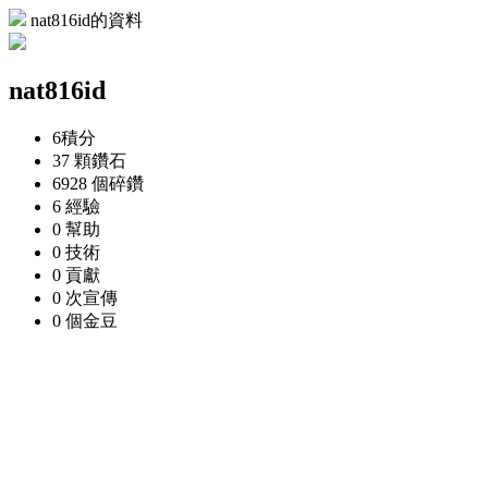
nat816id的資料
nat816id
6
積分
37 顆
鑽石
6928 個
碎鑽
6
經驗
0
幫助
0
技術
0
貢獻
0 次
宣傳
0 個
金豆