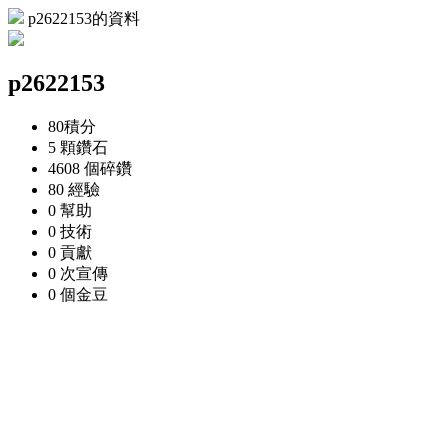
p2622153的資料
p2622153
80
積分
5 顆
鑽石
4608 個
碎鑽
80
經驗
0
幫助
0
技術
0
貢獻
0 次
宣傳
0 個
金豆