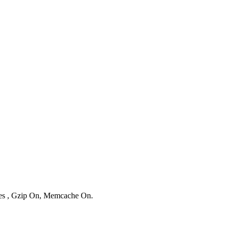
ries , Gzip On, Memcache On.