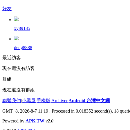
好友
xy89135
deng8888
最近訪客
現在還沒有訪客
群組
現在還沒有群組
聯繫我們
|
小黑屋
|
手機版
|
Archiver
|
Android 台灣中文網
GMT+8, 2026-8-7 11:19
, Processed in 0.018352 second(s), 18 que
Powered by
APK.TW
v2.0