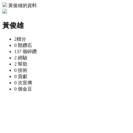
黃俊雄的資料
黃俊雄
2
積分
0 顆
鑽石
137 個
碎鑽
2
經驗
2
幫助
0
技術
0
貢獻
0 次
宣傳
0 個
金豆