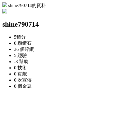
shine790714的資料
shine790714
5
積分
0 顆
鑽石
36 個
碎鑽
5
經驗
-3
幫助
0
技術
0
貢獻
0 次
宣傳
0 個
金豆